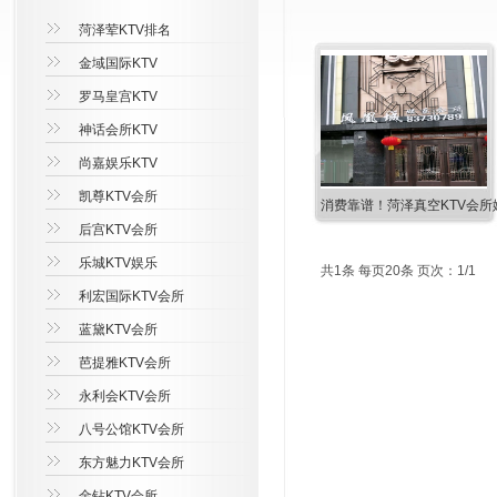
菏泽荤KTV排名
金域国际KTV
罗马皇宫KTV
神话会所KTV
尚嘉娱乐KTV
凯尊KTV会所
消费靠谱！菏泽真空KTV会所
后宫KTV会所
乐城KTV娱乐
共1条 每页20条 页次：1/1
利宏国际KTV会所
蓝黛KTV会所
芭提雅KTV会所
永利会KTV会所
八号公馆KTV会所
东方魅力KTV会所
金钻KTV会所