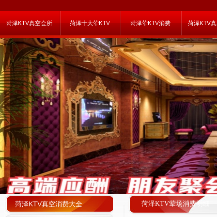
菏泽KTV真空会所
菏泽十大荤KTV
菏泽荤KTV消费
菏泽KTV
菏泽KTV真空消费大全
菏泽KTV荤场消费明细