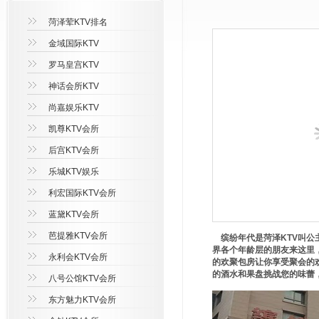
菏泽荤KTV排名
金域国际KTV
罗马皇宫KTV
神话会所KTV
尚嘉娱乐KTV
凯尊KTV会所
后宫KTV会所
乐城KTV娱乐
利宏国际KTV会所
蓝黛KTV会所
芭提雅KTV会所
缤纷年代是菏泽KTV叫公
界各个年龄层的朋友来这里
永利会KTV会所
的欢聚包房让你享受聚会的
的酒水和果盘挑战您的味蕾
八号公馆KTV会所
东方魅力KTV会所