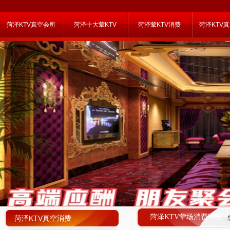
菏泽KTV真空会所
菏泽十大荤KTV
菏泽荤KTV消费
菏泽KTV
菏泽KTV荤场消费明细
菏泽KTV真空消费